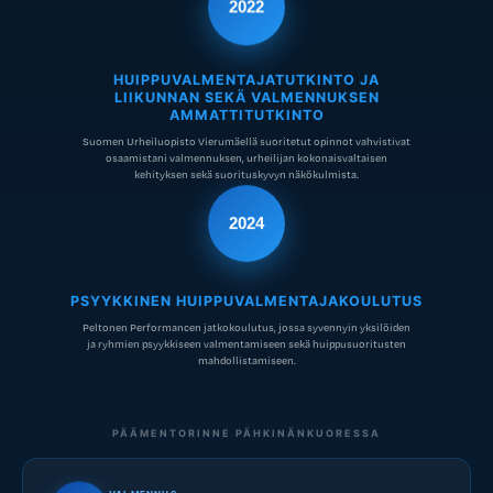
2022
HUIPPUVALMENTAJATUTKINTO JA
LIIKUNNAN SEKÄ VALMENNUKSEN
AMMATTITUTKINTO
Suomen Urheiluopisto Vierumäellä suoritetut opinnot vahvistivat
osaamistani valmennuksen, urheilijan kokonaisvaltaisen
kehityksen sekä suorituskyvyn näkökulmista.
2024
PSYYKKINEN HUIPPUVALMENTAJAKOULUTUS
Peltonen Performancen jatkokoulutus, jossa syvennyin yksilöiden
ja ryhmien psyykkiseen valmentamiseen sekä huippusuoritusten
mahdollistamiseen.
PÄÄMENTORINNE PÄHKINÄNKUORESSA