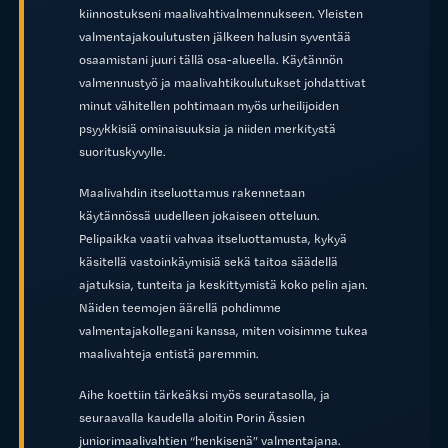
kiinnostukseni maalivahtivalmennukseen. Yleisten
valmentajakoulutusten jälkeen halusin syventää
osaamistani juuri tällä osa-alueella. Käytännön
valmennustyö ja maalivahtikoulutukset johdattivat
minut vähitellen pohtimaan myös urheilijoiden
psyykkisiä ominaisuuksia ja niiden merkitystä
suorituskyvylle.
Maalivahdin itseluottamus rakennetaan
käytännössä uudelleen jokaiseen otteluun.
Pelipaikka vaatii vahvaa itseluottamusta, kykyä
käsitellä vastoinkäymisiä sekä taitoa säädellä
ajatuksia, tunteita ja keskittymistä koko pelin ajan.
Näiden teemojen äärellä pohdimme
valmentajakollegani kanssa, miten voisimme tukea
maalivahteja entistä paremmin.
Aihe koettiin tärkeäksi myös seuratasolla, ja
seuraavalla kaudella aloitin Porin Ässien
juniorimaalivahtien “henkisenä” valmentajana.