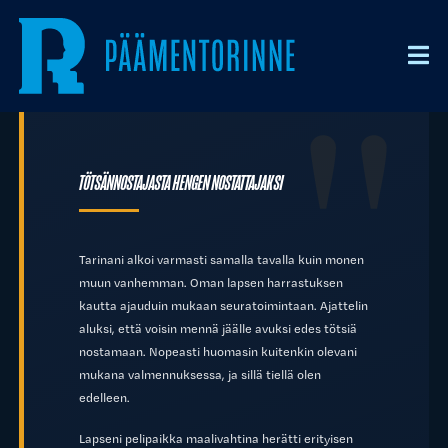
TÖTSÄNNOSTAJASTA HENGEN NOSTATTAJAKSI
Tarinani alkoi varmasti samalla tavalla kuin monen
muun vanhemman. Oman lapsen harrastuksen
kautta ajauduin mukaan seuratoimintaan. Ajattelin
aluksi, että voisin mennä jäälle avuksi edes tötsiä
nostamaan. Nopeasti huomasin kuitenkin olevani
mukana valmennuksessa, ja sillä tiellä olen
edelleen.
Lapseni pelipaikka maalivahtina herätti erityisen