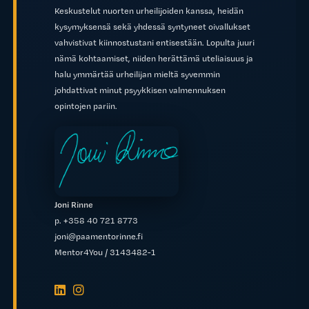
Keskustelut nuorten urheilijoiden kanssa, heidän
kysymyksensä sekä yhdessä syntyneet oivallukset
vahvistivat kiinnostustani entisestään. Lopulta juuri
nämä kohtaamiset, niiden herättämä uteliaisuus ja
halu ymmärtää urheilijan mieltä syvemmin
johdattivat minut psyykkisen valmennuksen
opintojen pariin.
Joni Rinne
p. +358 40 721 8773
joni@paamentorinne.fi
Mentor4You / 3143482-1