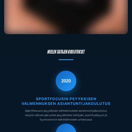
MIELEN TAITOJEN KOULUTUKSET
2020
SPORTFOCUSIN PSYYKKISEN
VALMENNUKSEN ASIANTUNTIJAKOULUTUS
SportFocusin psyykkisen valmennuksen asiantuntijakoulutus
tarjosi vahvan perustan psyykkisten taitojen, suorituskyvyn ja
hyvinvoinnin kehittämiseen urheilussa.