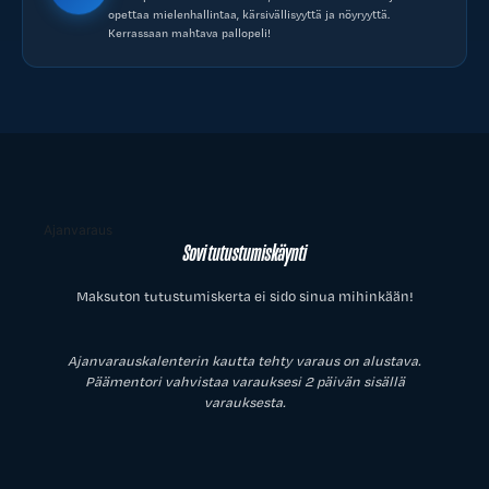
opettaa mielenhallintaa, kärsivällisyyttä ja nöyryyttä.
Kerrassaan mahtava pallopeli!
Ajanvaraus
Sovi tutustumiskäynti
Maksuton tutustumiskerta ei sido sinua mihinkään!
Ajanvarauskalenterin kautta tehty varaus on alustava.
Päämentori vahvistaa varauksesi 2 päivän sisällä
varauksesta.