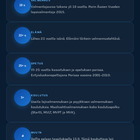
VALMENNUS
18 v.
Valmentajauraa takana yli 18 vuotta. Porin Ässien Vuoden
lapsivalmentaja 2015.
ELÄMÄ
22+ v.
Lähes 23 vuotta isänä. Elämäni tärkein valmennustehtävä.
OPETUS
25+ v.
Yli 25 vuotta kasvatuksen ja opetuksen parissa.
Erityisluokanopettajana Porissa vuosina 2001–2019.
KOULUTUS
5+
Useita lajivalmennuksen ja psyykkisen valmennuksen
koulutuksia. Maalivahtivalmennuksen koko koulutuspolku
(Startti, MVLT, MVPT ja MVK).
MUUTA
⛳
Golfia pelaan tasoituksella 15,9. Tämä koukuttava laji